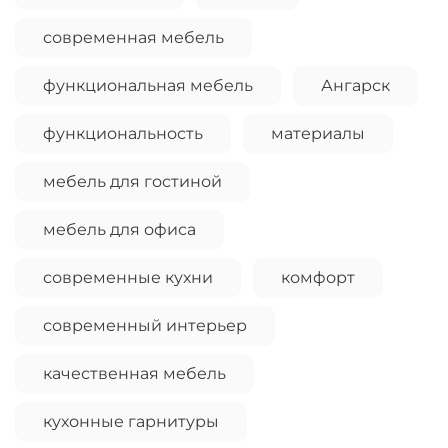
Оплачивайте сегодня только
25
% картой
современная мебель
любого банка
функциональная мебель
Ангарск
Получайте товар
выбранный способом
функциональность
материалы
мебель для гостиной
Оставшиеся
75
% будут
списываться
с вашей карты
мебель для офиса
по
25
%
каждые 2 недели
современные кухни
комфорт
современный интерьер
Подробнее
об оплате Плайтом
качественная мебель
кухонные гарнитуры