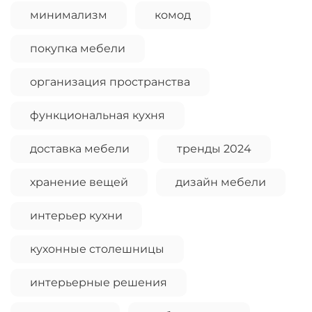
Остались вопросы?
минимализм
комод
25
8 800 302-02-51
раз в 2 недели
plait.ru
покупка мебели
организация пространства
функциональная кухня
доставка мебели
тренды 2024
хранение вещей
дизайн мебели
интерьер кухни
раз в 2 недели
кухонные столешницы
интерьерные решения