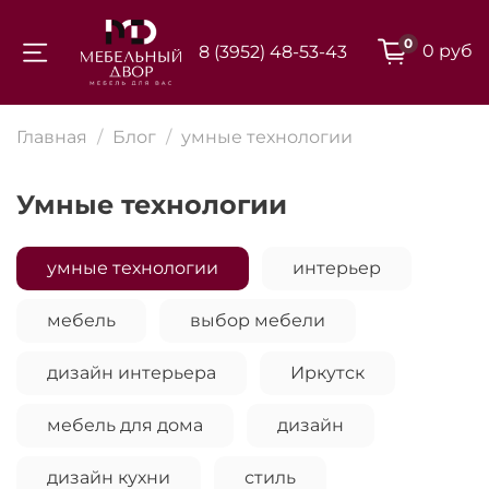
0
0 руб
8 (3952) 48-53-43
Для клиентов всех банков
Главная
Блог
умные технологии
Разбейте
умные технологии
оплату на части
умные технологии
интерьер
Сегодня
мебель
выбор мебели
25
%
дизайн интерьера
Иркутск
Добавляйте товары
мебель для дома
дизайн
в корзину
дизайн кухни
стиль