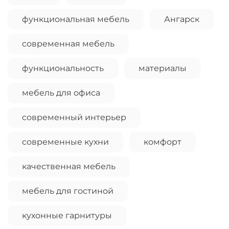
Оплачивайте сегодня только
25
% картой
функциональная мебель
Ангарск
любого банка
современная мебель
Получайте товар
выбранный способом
функциональность
материалы
мебель для офиса
Оставшиеся
75
% будут
списываться
с вашей карты
современный интерьер
по
25
%
каждые 2 недели
современные кухни
комфорт
качественная мебель
Подробнее
об оплате Плайтом
мебель для гостиной
кухонные гарнитуры