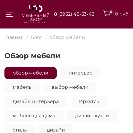
0
0 руб
8 (3952) 48-53-43
Для клиентов всех банков
Главная
Блог
обзор мебели
Разбейте
обзор мебели
оплату на части
обзор мебели
интерьер
Сегодня
мебель
выбор мебели
25
%
дизайн интерьера
Иркутск
Добавляйте товары
мебель для дома
дизайн кухни
в корзину
стиль
дизайн