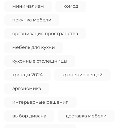
Остались вопросы?
минимализм
комод
25
8 800 302-02-51
раз в 2 недели
plait.ru
покупка мебели
организация пространства
мебель для кухни
кухонные столешницы
тренды 2024
хранение вещей
эргономика
раз в 2 недели
интерьерные решения
выбор дивана
доставка мебели