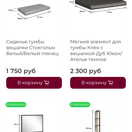
Остались вопросы?
25
8 800 302-02-51
раз в 2 недели
plait.ru
Сиденье тумбы
Мягкий элемент для
вешалки Стокгольм
тумбы Клео с
белый/белый глянец
вешалкой Дуб Юкон/
Ателье темное
1 750 руб
2 300 руб
В корзину
В корзину
раз в 2 недели
В наличии
В наличии