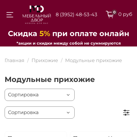
0
0 руб
8 (3952) 48-53-43
Для клиентов всех банков
Скидка
5%
при оплате онлайн
*акции и скидки между собой не суммируются
Разбейте
оплату на части
Главная
Прихожие
Модульные прихожие
Модульные прихожие
Сегодня
25
%
Добавляйте товары
в корзину