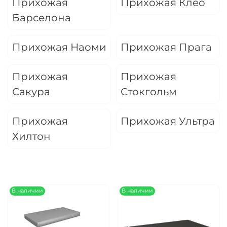
Прихожая
Прихожая Клео
Оплачивайте сегодня только
25
% картой
Барселона
любого банка
Прихожая Наоми
Прихожая Прага
Получайте товар
выбранный способом
Прихожая
Прихожая
Сакура
Стокгольм
Оставшиеся
75
% будут
списываться
с вашей карты
Прихожая
Прихожая Ультра
по
25
%
каждые 2 недели
Хилтон
Подробнее
об оплате Плайтом
В наличии
В наличии