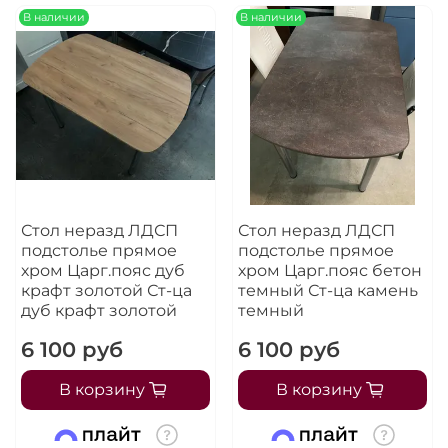
Оплачивайте сегодня только
25
% картой
В наличии
В наличии
любого банка
Получайте товар
выбранный способом
Оставшиеся
75
% будут
списываться
с вашей карты
Стол неразд ЛДСП
Стол неразд ЛДСП
по
25
%
каждые 2 недели
подстолье прямое
подстолье прямое
хром Царг.пояс дуб
хром Царг.пояс бетон
крафт золотой Ст-ца
темный Ст-ца камень
дуб крафт золотой
темный
Подробнее
6 100 руб
6 100 руб
об оплате Плайтом
В корзину
В корзину