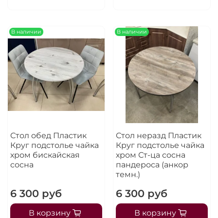
Остались вопросы?
25
8 800 302-02-51
раз в 2 недели
plait.ru
В наличии
В наличии
Стол обед Пластик
Стол неразд Пластик
Круг подстолье чайка
Круг подстолье чайка
хром бискайская
хром Ст-ца сосна
раз в 2 недели
сосна
пандероса (анкор
темн.)
6 300 руб
6 300 руб
В корзину
В корзину