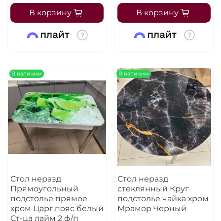
В корзину
В корзину
В наличии
В наличии
Стол неразд
Стол неразд
Прямоугольный
стеклянный Круг
подстолье прямое
подстолье чайка хром
хром Царг.пояс белый
Мрамор Черный
Ст-ца лайм 2 ф/п