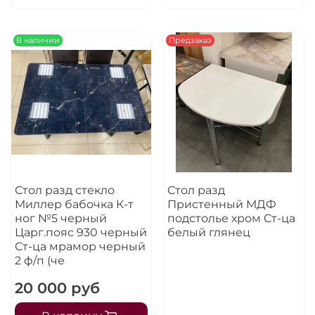
В наличии
Предзаказ
Стол разд стекло
Стол разд
Миллер бабочка К-т
Пристенный МДФ
ног №5 черный
подстолье хром Ст-ца
Царг.пояс 930 черный
белый глянец
Ст-ца мрамор черный
2 ф/п (че
20 000 руб