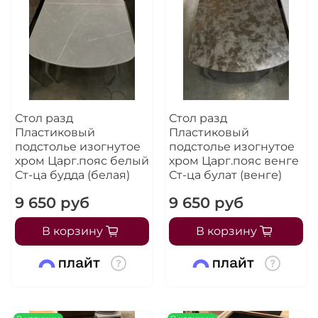
Стол разд
Стол разд
Пластиковый
Пластиковый
подстолье изогнутое
подстолье изогнутое
хром Царг.пояс белый
хром Царг.пояс венге
Ст-ца будда (белая)
Ст-ца булат (венге)
9 650 руб
9 650 руб
В корзину
В корзину