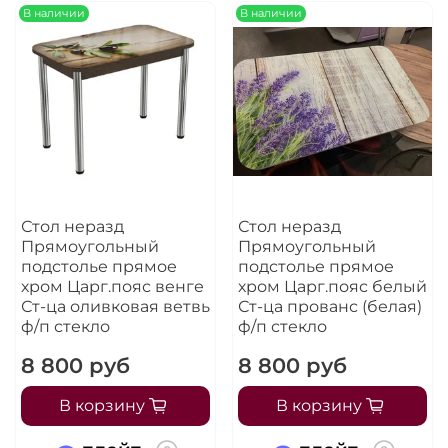
В наличии
В наличии
Стол неразд
Стол неразд
Прямоугольный
Прямоугольный
подстолье прямое
подстолье прямое
хром Царг.пояс венге
хром Царг.пояс белый
Ст-ца оливковая ветвь
Ст-ца прованс (белая)
ф/п стекло
ф/п стекло
8 800 руб
8 800 руб
В корзину
В корзину