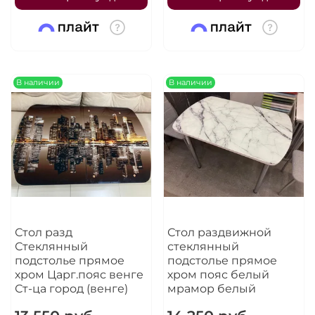
В наличии
В наличии
Стол разд
Стол раздвижной
Стеклянный
стеклянный
подстолье прямое
подстолье прямое
хром Царг.пояс венге
хром пояс белый
Ст-ца город (венге)
мрамор белый