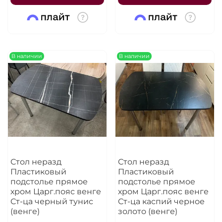
В наличии
В наличии
Стол неразд
Стол неразд
Пластиковый
Пластиковый
подстолье прямое
подстолье прямое
хром Царг.пояс венге
хром Царг.пояс венге
Ст-ца черный тунис
Ст-ца каспий черное
(венге)
золото (венге)