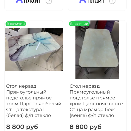
В наличии
В наличии
Стол неразд
Стол неразд
Прямоугольный
Прямоугольный
подстолье прямое
подстолье прямое
хром Царг.пояс белый
хром Царг.пояс венге
Ст-ца текстура 1
Ст-ца мрамор беж
(белая) ф/п стекло
(венге) ф/п стекло
8 800 руб
8 800 руб