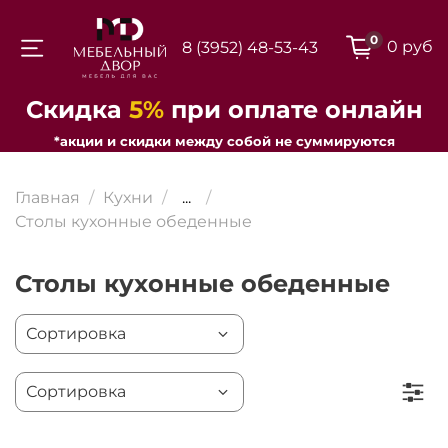
0
0 руб
8 (3952) 48-53-43
Для клиентов всех банков
Скидка
5%
при оплате онлайн
*акции и скидки между собой не суммируются
Разбейте
оплату на части
Главная
Кухни
...
Столы кухонные обеденные
Столы кухонные обеденные
Сегодня
25
%
Добавляйте товары
в корзину