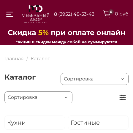
0
0 руб
8 (3952) 48-53-43
Для клиентов всех банков
Скидка
5%
при оплате онлайн
*акции и скидки между собой не суммируются
Разбейте
оплату на части
Главная
Каталог
Каталог
Сегодня
25
%
Добавляйте товары
в корзину
Кухни
Гостиные