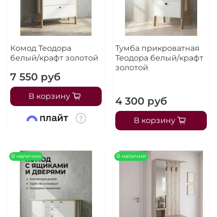
Остались вопросы?
25
8 800 302-02-51
раз в 2 недели
plait.ru
Комод Теодора
Тумба прикроватная
белый/крафт золотой
Теодора белый/крафт
золотой
7 550 руб
В корзину
4 300 руб
В корзину
В наличии
В наличии
раз в 2 недели