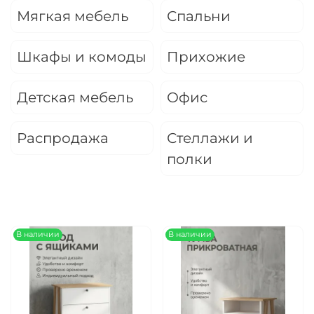
Оплачивайте сегодня только
25
% картой
Мягкая мебель
Спальни
любого банка
Шкафы и комоды
Прихожие
Получайте товар
выбранный способом
Детская мебель
Офис
Распродажа
Стеллажи и
Оставшиеся
75
% будут
списываться
с вашей карты
полки
по
25
%
каждые 2 недели
Подробнее
В наличии
В наличии
об оплате Плайтом