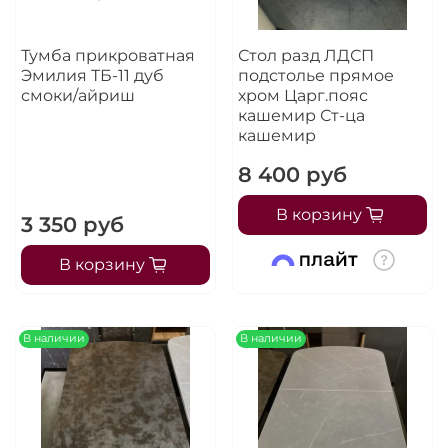
Тумба прикроватная
Стол разд ЛДСП
Эмилия ТБ-11 дуб
подстолье прямое
смоки/айриш
хром Царг.пояс
кашемир Ст-ца
кашемир
8 400 руб
В корзину
3 350 руб
В корзину
В наличии
В наличии