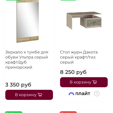
Оплачивайте сегодня только
25
% картой
любого банка
Получайте товар
выбранный способом
Оставшиеся
75
% будут
Зеркало к тумбе для
Стол журн Дакота
списываться
с вашей карты
обуви Ультра серый
серый крафт/тиз
по
25
%
каждые 2 недели
крафт/дуб
серый
приморский
8 250 руб
В корзину
3 350 руб
Подробнее
об оплате Плайтом
В корзину