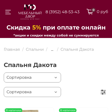
0
0 руб
8 (3952) 48-53-43
Для клиентов всех банков
Скидка
5%
при оплате онлайн
*акции и скидки между собой не суммируются
Разбейте
оплату на части
Главная
Спальни
...
Спальня Дакота
Спальня Дакота
Сегодня
25
%
Добавляйте товары
в корзину
В наличии
В наличии