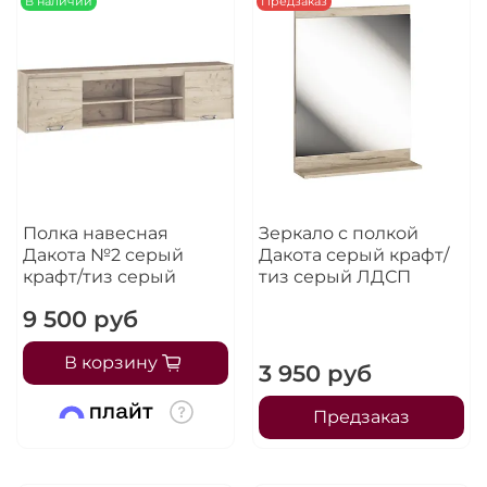
В наличии
Предзаказ
Остались вопросы?
25
8 800 302-02-51
раз в 2 недели
plait.ru
Полка навесная
Зеркало с полкой
Дакота №2 серый
Дакота серый крафт/
крафт/тиз серый
тиз серый ЛДСП
9 500 руб
В корзину
раз в 2 недели
3 950 руб
Предзаказ