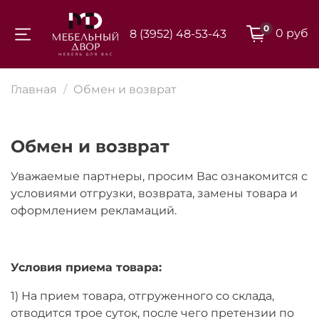
0
0 руб
8 (3952) 48-53-43
Для клиентов всех банков
Главная
Обмен и возврат
Разбейте
оплату на части
Обмен и возврат
Уважаемые партнеры, просим Вас ознакомится с
условиями отгрузки, возврата, замены товара и
Сегодня
оформлением рекламаций.
25
%
Условия приема товара:
Добавляйте товары
в корзину
1) На прием товара, отгруженного со склада,
отводится трое суток, после чего претензии по