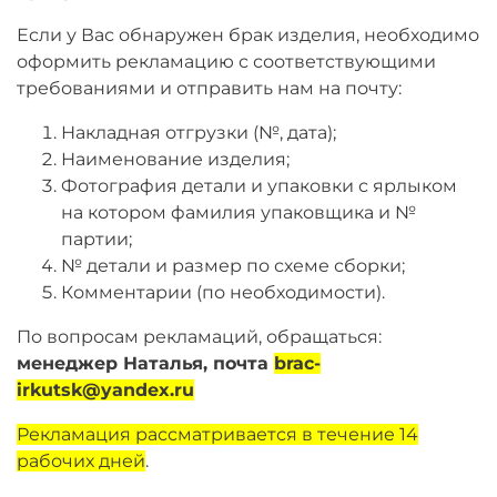
Остались вопросы?
25
Если у Вас обнаружен брак изделия, необходимо
8 800 302-02-51
раз в 2 недели
оформить рекламацию с соответствующими
plait.ru
требованиями и отправить нам на почту:
Накладная отгрузки (№, дата);
Наименование изделия;
Фотография детали и упаковки с ярлыком
на котором фамилия упаковщика и №
партии;
№ детали и размер по схеме сборки;
Комментарии (по необходимости).
По вопросам рекламаций, обращаться:
менеджер Наталья, почта
brac-
раз в 2 недели
irkutsk@yandex.ru
Рекламация рассматривается в течение 14
рабочих дней
.