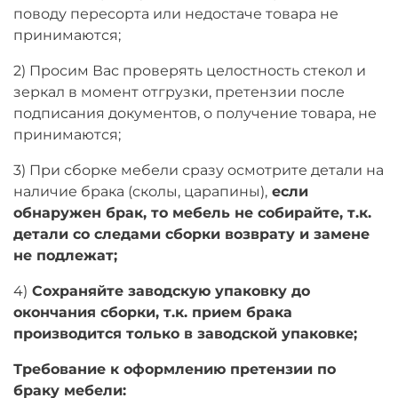
поводу пересорта или недостаче товара не
Оплачивайте сегодня только
25
% картой
принимаются;
любого банка
2) Просим Вас проверять целостность стекол и
зеркал в момент отгрузки, претензии после
Получайте товар
подписания документов, о получение товара, не
выбранный способом
принимаются;
3)
При сборке мебели сразу осмотрите детали на
Оставшиеся
75
% будут
наличие брака (сколы, царапины),
если
списываться
с вашей карты
обнаружен брак, то мебель не собирайте, т.к.
по
25
%
каждые 2 недели
детали со следами сборки возврату и замене
не подлежат;
4)
Сохраняйте заводскую упаковку до
Подробнее
окончания сборки, т.к. прием брака
об оплате Плайтом
производится только в заводской упаковке;
Требование к оформлению претензии по
браку мебели: