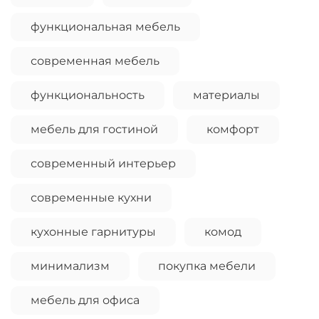
Оплачивайте сегодня только
25
% картой
функциональная мебель
любого банка
современная мебель
Получайте товар
выбранный способом
функциональность
материалы
мебель для гостиной
комфорт
Оставшиеся
75
% будут
списываться
с вашей карты
современный интерьер
по
25
%
каждые 2 недели
современные кухни
кухонные гарнитуры
комод
Подробнее
об оплате Плайтом
минимализм
покупка мебели
мебель для офиса