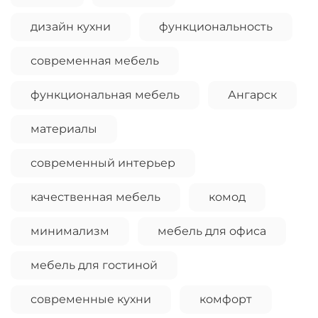
Оплачивайте сегодня только
25
% картой
дизайн кухни
функциональность
любого банка
современная мебель
Получайте товар
выбранный способом
функциональная мебель
Ангарск
материалы
Оставшиеся
75
% будут
списываться
с вашей карты
современный интерьер
по
25
%
каждые 2 недели
качественная мебель
комод
минимализм
мебель для офиса
Подробнее
об оплате Плайтом
мебель для гостиной
современные кухни
комфорт