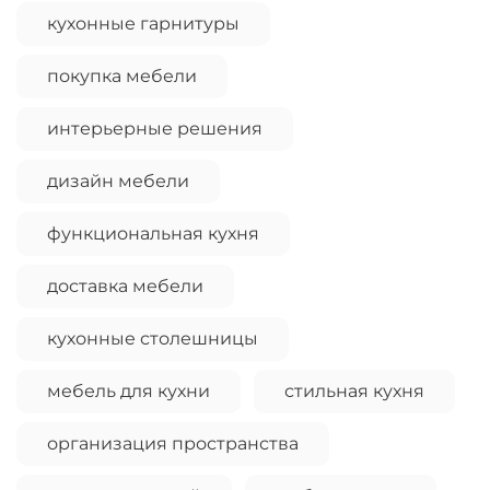
Остались вопросы?
кухонные гарнитуры
25
8 800 302-02-51
раз в 2 недели
plait.ru
покупка мебели
интерьерные решения
дизайн мебели
функциональная кухня
доставка мебели
кухонные столешницы
раз в 2 недели
мебель для кухни
стильная кухня
организация пространства