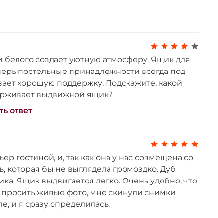
сание
HT Сакура: стиль и
я вашего интерьера
и белого создает уютную атмосферу. Ящик для
еперь постельные принадлежности всегда под
а
выполнена в привлекательной цветовой
вает хорошую поддержку. Подскажите, какой
ома-белый" и станет прекрасным
ерживает выдвижной ящик?
нной спальни. Сочетание естественной
ть ответ
ого оттенка создаёт атмосферу уюта и
эту кровать универсальным решением для
в.
рактеристики и
р гостиной, и, так как она у нас совмещена со
 конструкции
ь, которая бы не выглядела громоздко. Дуб
ка. Ящик выдвигается легко. Очень удобно, что
е спальное место размером 1400 x 2000
и просить живые фото, мне скинули снимки
ивает комфортный отдых и здоровый сон.
е, и я сразу определилась.
лия — ширина 1550 мм, высота 860 мм и