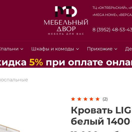
ТЦ «Октябрьский», «
«Mega Home», «Верса
8 (3952) 48-53-4
Спальни
Шкафы и комоды
Прихожие
Де
кидка
5%
при
оплате
онла
носпальные
(2)
Кровать LI
Для клиентов всех банков
белый 1400
Разбейте
оплату на части