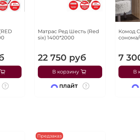
 (RED
Матрас Ред Шесть (Red
Комод С
00
six) 1400*2000
сонома
б
22 750 руб
7 30
В корзину
В 
Предзаказ