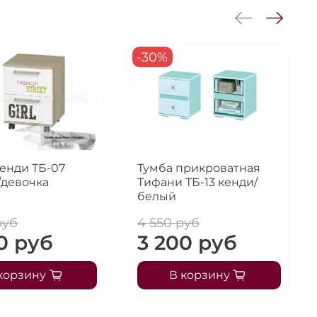
-30%
енди ТБ-07
Тумба прикроватная
/девочка
Тифани ТБ-13 кенди/
белый
руб
4 550 руб
0 руб
3 200 руб
корзину
В корзину