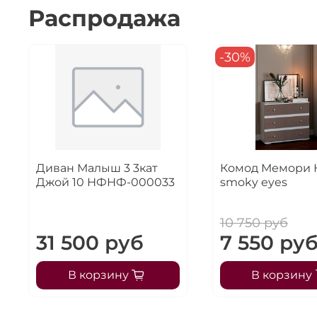
Распродажа
-30%
Диван Малыш 3 3кат
Комод Мемори 
Джой 10 НФНФ-000033
smoky eyes
10 750 руб
31 500 руб
7 550 ру
В корзину
В корзину