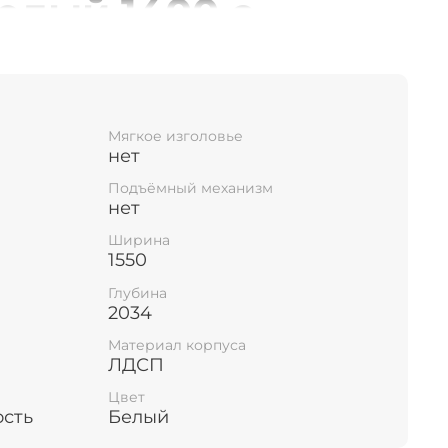
елый 1400 с
ным спальным
 удобным ящиком
Мягкое изголовье
я
нет
Подъёмный механизм
писание
нет
Ширина
1550
а
в цвете дуб сонома-белый с размерами
x2000 мм
— идеальное сочетание стиля и
Глубина
его интерьера. Изготовлена из
2034
что обеспечивает прочность и
Материал корпуса
рукции. Основание выполнено в виде
ЛДСП
едусмотрен
удобный ящик для хранения
Цвет
ати: ширина — 1550 мм, высота — 860 мм,
ость
Белый