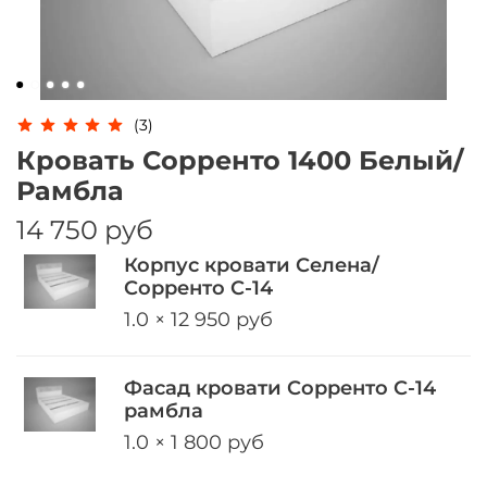
Оплачивайте сегодня только
25
% картой
любого банка
Получайте товар
(3)
выбранный способом
Кровать Сорренто 1400 Белый/
Рамбла
Оставшиеся
75
% будут
14 750 руб
списываться
с вашей карты
Корпус кровати Селена/
по
25
%
каждые 2 недели
Сорренто С-14
1.0 × 12 950 руб
Подробнее
Фасад кровати Сорренто С-14
об оплате Плайтом
рамбла
1.0 × 1 800 руб