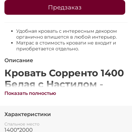
Остались вопросы?
25
Предзаказ
8 800 302-02-51
раз в 2 недели
plait.ru
Удобная кровать с интересным декором
органично впишется в любой интерьер.
Матрас в стоимость кровати не входит и
приобретается отдельно.
Описание
Кровать Сорренто 1400
Белая с Настилом -
идеальный выбор для
Показать полностью
раз в 2 недели
вашей спальни
Характеристики
Короткое описание
Спальное место
1400*2000