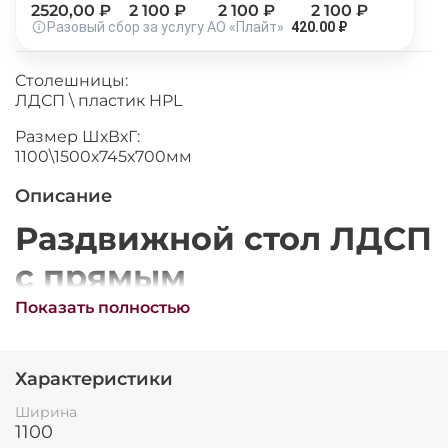
2520
,00 ₽
2 100
₽
2 100
₽
2 100
₽
Остались вопросы?
25
Разовый сбор за услугу АО «Плайт»
420.00 ₽
8 800 302-02-51
раз в 2 недели
plait.ru
Столешницы:
ЛДСП \ пластик HPL
Размер ШхВхГ:
1100\1500х745х700мм
Описание
Раздвижной стол ЛДСП
с прямым
хромированным
Показать полностью
раз в 2 недели
подстольем и
Характеристики
царговым поясом
Ширина
бетон темный
1100