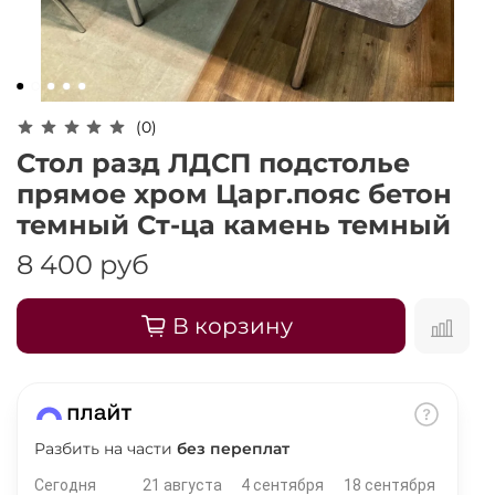
Оплачивайте сегодня только
25
% картой
любого банка
Получайте товар
(0)
выбранный способом
Стол разд ЛДСП подстолье
прямое хром Царг.пояс бетон
Оставшиеся
75
% будут
темный Ст-ца камень темный
списываться
с вашей карты
8 400 руб
по
25
%
каждые 2 недели
В корзину
Подробнее
об оплате Плайтом
Разбить на части
без переплат
Сегодня
21 августа
4 сентября
18 сентября