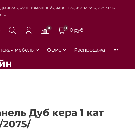
Адмирал», «Амт Домашний», «Москва», «Кипарис», «Сатурн»,
ль»
0
0
0 руб
3
тская мебель
Офис
Распродажа
йн
Закрыть
нель Дуб кера 1 кат
/2075/