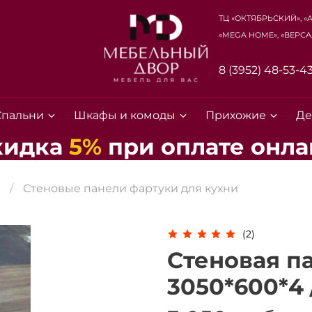
ТЦ «Октябрьский», «
«Mega Home», «Верса
8 (3952) 48-53-4
Спальни
Шкафы и комоды
Прихожие
Де
кидка
5%
при
оплате
онла
Стеновые панели фартуки для кухни
(2)
Стеновая па
Для клиентов всех банков
3050*600*4 
Разбейте
оплату на части