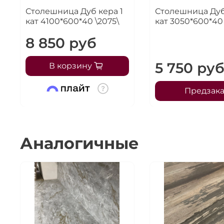
Столешница Дуб кера 1
Столешница Дуб
кат 4100*600*40 \2075\
кат 3050*600*40 
8 850 руб
5 750 ру
В корзину
Предзака
Аналогичные