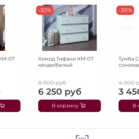
-30%
-30%
КМ-07
Комод Тифани КМ-07
Тумба С
кенди/белый
сонома
8 900 руб
4 900 
б
6 250 руб
3 45
В корзину
В 