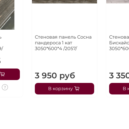
ь
Стеновая панель Сосна
Стенова
пандероса 1 кат
Бискайс
9/
3050*600*4 /2057/
3050*60
б
3 950 руб
3 35
В корзину
В 