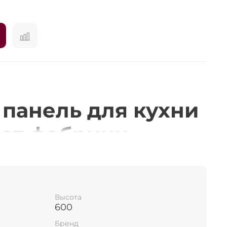
 панель для кухни
ка
 от фабрики
 идеальное
для вашего
Высота
а
600
Бренд