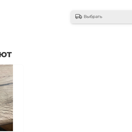
элемент интерьера и
атмосферы, сочетая э
Выбрать
Технические
Размеры:
3050 мм x 6
Категория:
1 категори
ают
долговечность матер
Изготовленная из эко
отличается высокой 
влаги, что делает ее 
Преимуществ
Устойчивость к
устойчива к цара
гарантирует долг
Легкость в уходе