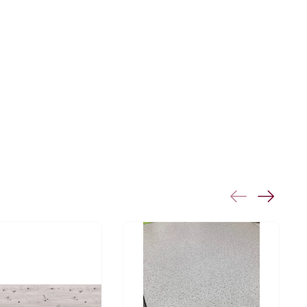
ть чистоту.
шний вид:
Насыщенный цвет дуба и
 вашей кухне уникальность и стиль.
и из дуба кера — это не только
етичное решение для вашего интерьера.
уюта и комфорта с продукцией от фабрики