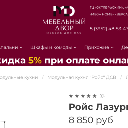
ТЦ «Октябрьский», «
«Mega Home», «Верса
8 (3952) 48-53-4
Спальни
Шкафы и комоды
Прихожие
Де
кидка
5%
при
оплате
онла
одульные кухни
Модульная кухня "Ройс" ДСВ
Для клиентов всех банков
(0)
Разбейте
оплату на части
Ройс Лазур
8 850 руб