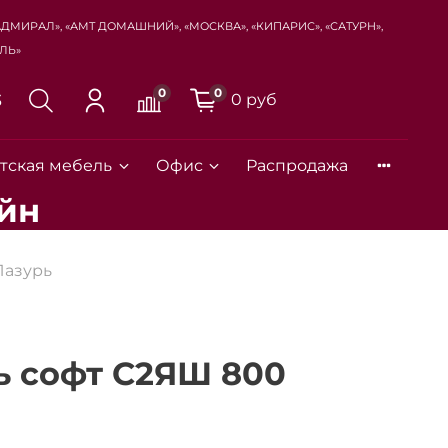
Адмирал», «Амт Домашний», «Москва», «Кипарис», «Сатурн»,
ль»
0
0
0 руб
3
тская мебель
Офис
Распродажа
йн
Закрыть
Лазурь
ь софт С2ЯШ 800