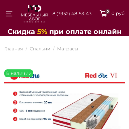
0
0 руб
8 (3952) 48-53-43
Для клиентов всех банков
Скидка
5%
при
оплате
онлайн
Разбейте
Главная
Спальни
Матрасы
оплату на части
В наличии
Сегодня
25
%
Добавляйте товары
в корзину