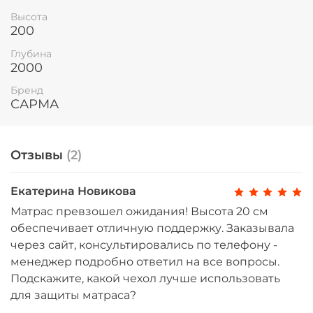
качественный отдых и заботится о своем
Высота
здоровье.
200
Полное описание
Глубина
2000
Комфорт и качество: матрас
Бренд
размером 120x200 см
САРМА
Представляем вашему вниманию идеальное
решение для комфортного сна – матрас с
размерами 120x200 см. Этот продукт сочетает в
Отзывы
(2)
себе высокое качество, надежность и
непревзойденный комфорт, что делает его
Екатерина Новикова
отличным выбором для любого интерьера и
стиля жизни.
Матрас превзошел ожидания! Высота 20 см
обеспечивает отличную поддержку. Заказывала
Характеристики и преимущества
через сайт, консультировались по телефону -
Матрас размером 120x200 см создан с учетом
менеджер подробно ответил на все вопросы.
современных требований к здоровому сну.
Подскажите, какой чехол лучше использовать
Основные особенности:
для защиты матраса?