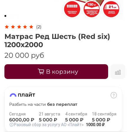
Оплачивайте сегодня только
25
% картой
любого банка
(2)
Получайте товар
Матрас Ред Шесть (Red six)
выбранный способом
1200х2000
20 000 руб
Оставшиеся
75
% будут
списываться
с вашей карты
В корзину
по
25
%
каждые 2 недели
Подробнее
Разбить на части
без переплат
об оплате Плайтом
Сегодня
21 августа
4 сентября
18 сентября
6000
,00 ₽
5 000
₽
5 000
₽
5 000
₽
Разовый сбор за услугу АО «Плайт»
1000.00 ₽