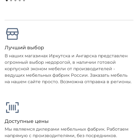
Сборка и обслуживание
Важным преимуществом данной модели
является возможность разборной конструкции,
что облегчает транспортировку и процесс
сборки. Вам не потребуется дополнительный
Лучший выбор
инструмент — все детали легко соединяются и
фиксируются.
В наших магазинах Иркутска и Ангарска представлен
огромный выбор недорогой, в наличии готовой
Подводя итог, можно сказать, что кресло
корпусной эконом мебели от производителей -
Фортуна станет отличным выбором для тех, кто
ведущих мебельных фабрик России. Заказать мебель
ценит
комфорт
и высокое качество по разумной
на нашем сайте просто. Возможна отправка в регионы.
цене. Идеально подходит как для офисных
помещений, так и для домашнего
использования.
Доступные цены
Мы являемся дилерами мебельных фабрик. Работаем
напрямую с производителями, без посредников.