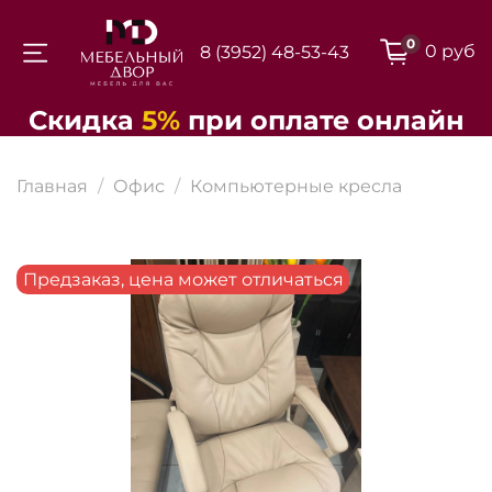
0
0 руб
8 (3952) 48-53-43
Для клиентов всех банков
Скидка
5%
при
оплате
онлайн
Разбейте
Главная
Офис
Компьютерные кресла
оплату на части
Предзаказ, цена может отличаться
Сегодня
25
%
Добавляйте товары
в корзину