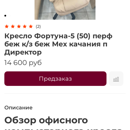
Оплачивайте сегодня только
25
% картой
любого банка
(2)
Получайте товар
Кресло Фортуна-5 (50) перф
выбранный способом
беж к/з беж Мех качания п
Директор
Оставшиеся
75
% будут
14 600 руб
списываться
с вашей карты
по
25
%
каждые 2 недели
Предзаказ
Подробнее
об оплате Плайтом
Описание
Обзор офисного