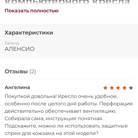
компьютерного кресла
Остались вопросы?
25
Фортуна от фабрики
Показать полностью
8 800 302-02-51
раз в 2 недели
plait.ru
Аленсио –
Характеристики
функциональность и
Бренд
стиль для вашего
АЛЕНСИО
рабочего места
Отзывы
(2)
Короткое описание
Кресло компьютерное "Фортуна"
от фабрики
Ангелина
АЛЕНСИО – это стильное и функциональное
Покупкой довольна! Кресло очень удобное,
решение для вашего офиса. Выполненное в
особенно после целого дня работы. Перфорация
раз в 2 недели
элегантном бежевом цвете, оно обшито
действительно обеспечивает вентиляцию.
качественным
кожзамом
, обеспечивающим
долговечность и легкость в уходе. Мех качания и
Собирала сама, инструкция понятная.
удобная форма делают данную модель
Подскажите, можно ли использовать защитные
комфортной для продолжительной работы.
спреи для кожзама на этой модели?
Легкость сборки в разборном исполнении