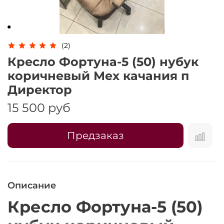
Оплачивайте сегодня только
25
% картой
любого банка
(2)
Получайте товар
Кресло Фортуна-5 (50) нубук
выбранный способом
коричневый Мех качания п
Директор
Оставшиеся
75
% будут
15 500 руб
списываться
с вашей карты
по
25
%
каждые 2 недели
Предзаказ
Подробнее
об оплате Плайтом
Описание
Кресло Фортуна-5 (50)