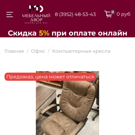
0
0 руб
8 (3952) 48-53-43
Для клиентов всех банков
Скидка
5%
при
оплате
онлайн
Разбейте
Главная
Офис
Компьютерные кресла
оплату на части
Предзаказ, цена может отличаться
Сегодня
25
%
Добавляйте товары
в корзину