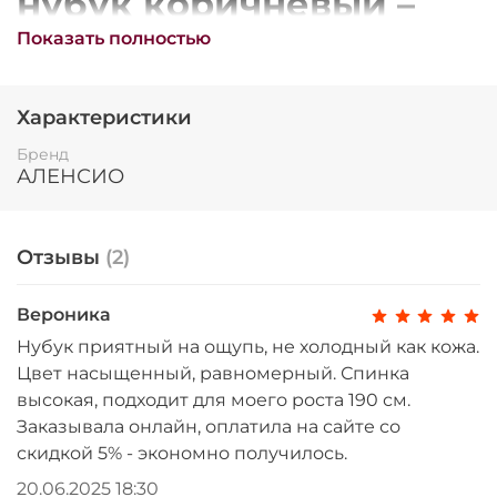
нубук коричневый –
Остались вопросы?
25
уют и стиль
Показать полностью
8 800 302-02-51
раз в 2 недели
plait.ru
Краткое описание
Характеристики
Кресло Фортуна-5 (50) нубук коричневый от
Бренд
АЛЕНСИО сочетает
теплый дизайн
и
АЛЕНСИО
эргономику. С механизмом качания п.Директор,
оно идеально подходит для офисов и домашних
рабочих зон.
Отзывы
(2)
Полное описание
Вероника
Уютное кресло для офиса
Нубук приятный на ощупь, не холодный как кожа.
Кресло Фортуна-5 (50) от АЛЕНСИО в
Цвет насыщенный, равномерный. Спинка
раз в 2 недели
коричневом нубуке создает
теплую
высокая, подходит для моего роста 190 см.
атмосферу
в рабочем пространстве. Механизм
Заказывала онлайн, оплатила на сайте со
качания п.Директор обеспечивает комфорт и
скидкой 5% - экономно получилось.
гибкость.
20.06.2025 18:30