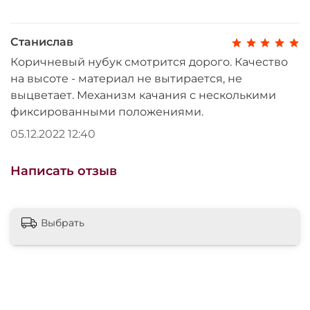
Теплый дизайн и надежность
Кресло выполнено в
коричневом нубуке
,
который добавляет уюта. Прочные материалы
Станислав
гарантируют
долговечность
и устойчивость к
Коричневый нубук смотрится дорого. Качество
износу.
на высоте - материал не вытирается, не
Комфорт и практичность
выцветает. Механизм качания с несколькими
фиксированными положениями.
Эргономичная форма кресла поддерживает
05.12.2022 12:40
спину, а механизм качания добавляет удобства.
Поверхность проста в уходе, что делает
Фортуна-5
идеальным выбором
для
Написать отзыв
ежедневной работы.
Выбрать