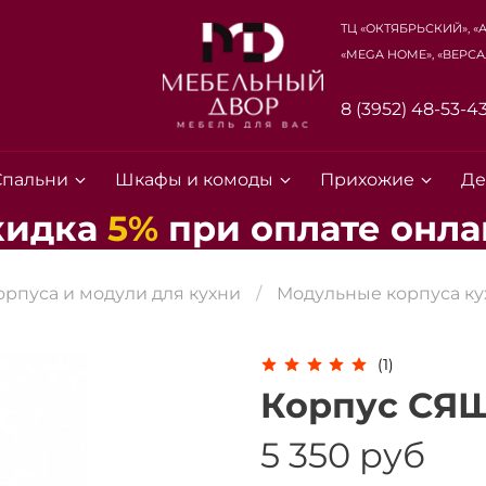
ТЦ «Октябрьский», «
«Mega Home», «Верса
8 (3952) 48-53-4
Спальни
Шкафы и комоды
Прихожие
Де
кидка
5%
при
оплате
онла
орпуса и модули для кухни
Модульные корпуса ку
Для клиентов всех банков
(1)
Разбейте
оплату на части
Корпус СЯШ
5 350 руб
Сегодня