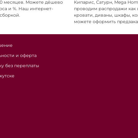
 10 месяцев. Можете дёшево
Кипарис, Сатурн, Mega Hom
оса и %. Наш интернет-
проводим распродажи как вы
 сборкой.
кровати, диваны, шкафы, ко
можете оформить предзака
шение
ности и оферта
ку без переплаты
кутске