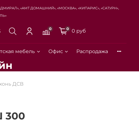
Адмирал», «Амт Домашний», «Москва», «Кипарис», «Сатурн»,
ль»
0
0
0 руб
3
тская мебель
Офис
Распродажа
йн
Закрыть
хонь ДСВ
 300