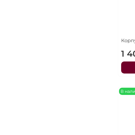
Корп
1 
В нал