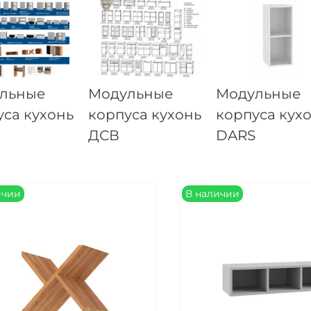
Сегодня
25
%
льные
Модульные
Модульные
уса кухонь
корпуса кухонь
корпуса кух
Добавляйте товары
в корзину
ДСВ
DARS
Оплачивайте сегодня только
25
% картой любого бан
ичии
В наличии
Получайте товар
выбранный способом
Оставшиеся
75
% будут
списываться
с вашей карты
по
25
%
каждые 2 недели