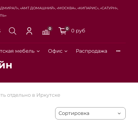
Адмирал», «Амт Домашний», «Москва», «Кипарис», «Сатурн»,
ль»
0
0
0 руб
3
тская мебель
Офис
Распродажа
йн
ть отдельно в Иркутске
Закрыть