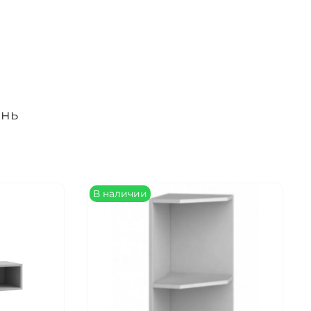
онь
ка
В наличии