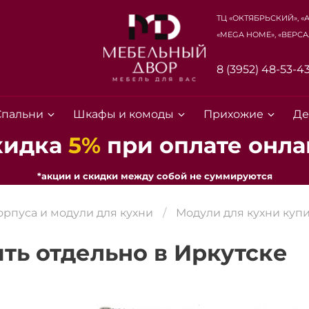
ТЦ «Октябрьский», «
«Mega Home», «Верса
8 (3952) 48-53-4
Спальни
Шкафы и комоды
Прихожие
Де
кидка
5%
при оплате онла
*акции и скидки между собой не суммируются
орпуса и модули для кухни
Модули для кухни купи
ть отдельно в Иркутске
Для клиентов всех банков
Разбейте
оплату на части