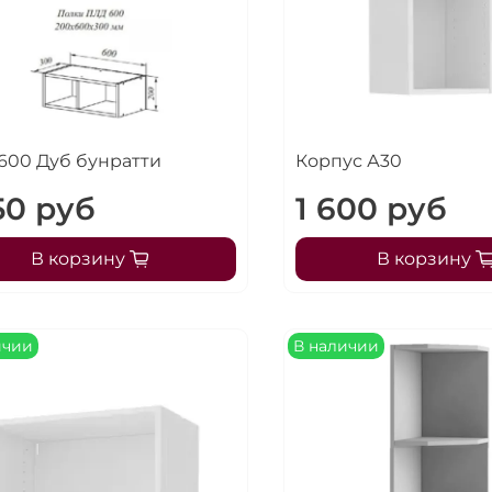
600 Дуб бунратти
Корпус А30
50 руб
1 600 руб
В корзину
В корзину
ичии
В наличии