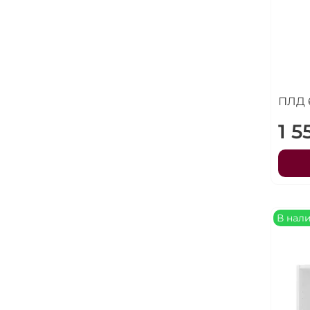
ПЛД 
1 5
В нал