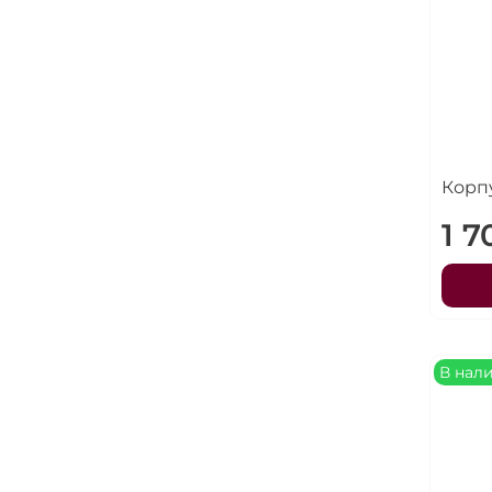
Корп
1 7
В нал