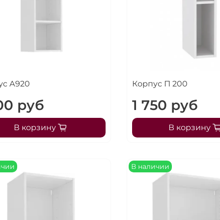
ус А920
Корпус П 200
00 руб
1 750 руб
В корзину
В корзину
ичии
В наличии