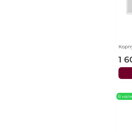
Корп
1 
В нал