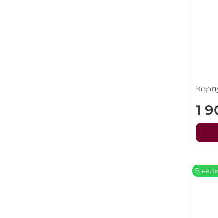
Корп
1 
В нал