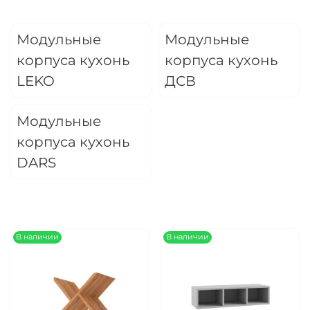
Оплачивайте сегодня только
25
% картой
любого банка
Модульные
Модульные
корпуса кухонь
корпуса кухонь
Получайте товар
LEKO
ДСВ
выбранный способом
Модульные
Оставшиеся
75
% будут
корпуса кухонь
списываться
с вашей карты
DARS
по
25
%
каждые 2 недели
Подробнее
В наличии
В наличии
об оплате Плайтом