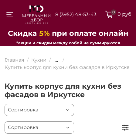
0
0 руб
8 (3952) 48-53-43
Для клиентов всех банков
Скидка
5%
при оплате онлайн
*акции и скидки между собой не суммируются
Разбейте
оплату на части
Главная
Кухни
...
Купить корпус для кухни без фасадов в Иркутске
Купить корпус для кухни без
Сегодня
25
%
фасадов в Иркутске
Добавляйте товары
в корзину