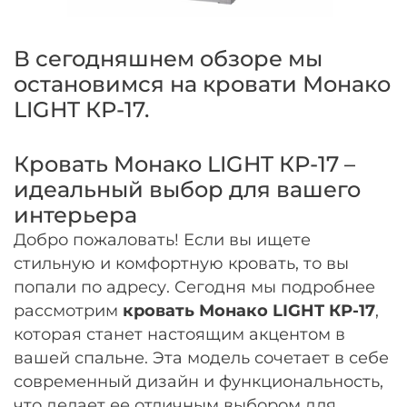
Оплачивайте сегодня только
25
% картой
любого банка
В сегодняшнем обзоре мы
остановимся на кровати Монако
Получайте товар
LIGHT КР-17.
выбранный способом
Кровать Монако LIGHT КР-17 –
Оставшиеся
75
% будут
идеальный выбор для вашего
списываться
с вашей карты
интерьера
по
25
%
каждые 2 недели
Добро пожаловать! Если вы ищете
стильную и комфортную кровать, то вы
попали по адресу. Сегодня мы подробнее
Подробнее
рассмотрим
кровать Монако LIGHT КР-17
,
об оплате Плайтом
которая станет настоящим акцентом в
вашей спальне. Эта модель сочетает в себе
современный дизайн и функциональность,
что делает ее отличным выбором для