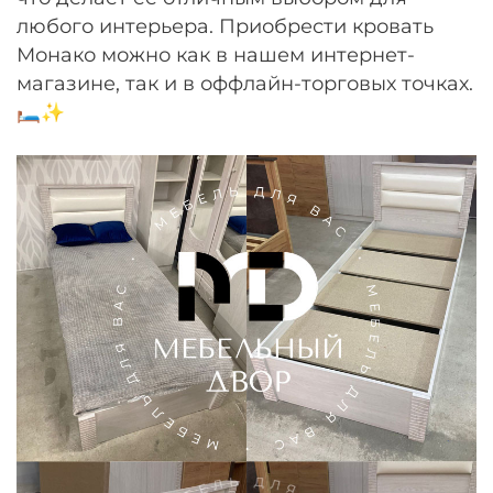
Остались вопросы?
любого интерьера. Приобрести кровать
25
8 800 302-02-51
раз в 2 недели
Монако можно как в нашем интернет-
plait.ru
магазине, так и в оффлайн-торговых точках.
🛏️✨
раз в 2 недели