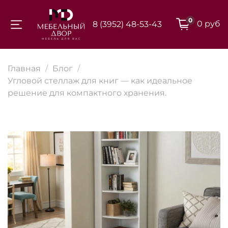
0
0 руб
8 (3952) 48-53-43
Для клиентов всех банков
Главная
Блог
Разбейте
Угловой стеллаж для книг — как идеальное
решение для компактного хранения.
оплату на части
Сегодня
25
%
Добавляйте товары
в корзину