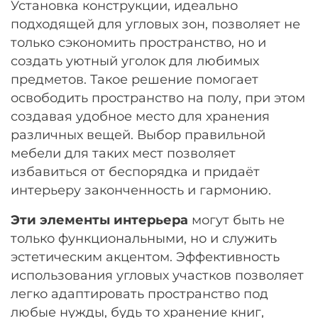
Установка конструкции, идеально
Остались вопросы?
25
подходящей для угловых зон, позволяет не
8 800 302-02-51
раз в 2 недели
только сэкономить пространство, но и
plait.ru
создать уютный уголок для любимых
предметов. Такое решение помогает
освободить пространство на полу, при этом
создавая удобное место для хранения
различных вещей. Выбор правильной
мебели для таких мест позволяет
избавиться от беспорядка и придаёт
интерьеру законченность и гармонию.
Эти элементы интерьера
могут быть не
только функциональными, но и служить
раз в 2 недели
эстетическим акцентом. Эффективность
использования угловых участков позволяет
легко адаптировать пространство под
любые нужды, будь то хранение книг,