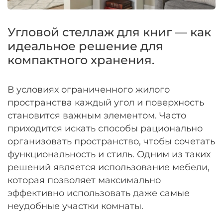
Оплачивайте сегодня только
25
% картой
любого банка
Угловой стеллаж для книг — как
идеальное решение для
Получайте товар
компактного хранения.
выбранный способом
В условиях ограниченного жилого
Оставшиеся
75
% будут
пространства каждый угол и поверхность
списываться
с вашей карты
становится важным элементом. Часто
по
25
%
каждые 2 недели
приходится искать способы рационально
организовать пространство, чтобы сочетать
функциональность и стиль. Одним из таких
решений является использование мебели,
Подробнее
которая позволяет максимально
об оплате Плайтом
эффективно использовать даже самые
неудобные участки комнаты.