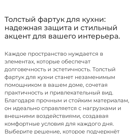
Оплачивайте сегодня только
25
% картой
любого банка
Толстый фартук для кухни:
надежная защита и стильный
Получайте товар
акцент для вашего интерьера.
выбранный способом
Каждое пространство нуждается в
Оставшиеся
75
% будут
элементах, которые обеспечат
списываться
с вашей карты
долговечность и эстетичность. Толстый
по
25
%
каждые 2 недели
фартук для кухни станет незаменимым
помощником в вашем доме, сочетая
практичность и привлекательный вид.
Благодаря прочным и стойким материалам,
Подробнее
он идеально справляется с нагрузками и
об оплате Плайтом
внешними воздействиями, создавая
комфортные условия для каждого дня.
Выберите решение, которое подчеркнёт