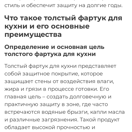
стиль и обеспечит защиту на долгие годы.
Остались вопросы?
25
8 800 302-02-51
раз в 2 недели
Что такое толстый фартук для
plait.ru
кухни и его основные
преимущества
Определение и основная цель
толстого фартука для кухни
Толстый фартук для кухни представляет
собой защитное покрытие, которое
защищает стены от воздействия влаги,
жира и грязи в процессе готовки. Его
главная цель – создать долговечную и
раз в 2 недели
практичную защиту в зоне, где часто
встречаются водяные брызги, капли масла
и различные загрязнения. Такой продукт
обладает высокой прочностью и