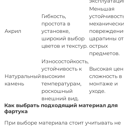
эксплуатации.
Меньшая
Гибкость,
устойчивость 
простота в
механически
Акрил
установке,
повреждения
широкий выбор
царапины от
цветов и текстур.
острых
предметов.
Износостойкость,
устойчивость к
Высокая цена,
Натуральный
высоким
сложность в
камень
температурам,
монтаже и
роскошный
уходе.
внешний вид.
Как выбрать подходящий материал для
фартука
При выборе материала стоит учитывать не