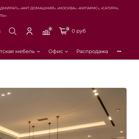
Адмирал», «Амт Домашний», «Москва», «Кипарис», «Сатурн»,
ль»
0
0
0 руб
3
тская мебель
Офис
Распродажа
Закрыть