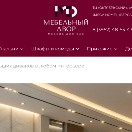
ТЦ «Октябрьский», «
«Mega Home», «Верса
8 (3952) 48-53-4
Спальни
Шкафы и комоды
Прихожие
Де
ьших диванов в любом интерьере
Для клиентов всех банков
Разбейте
оплату на части