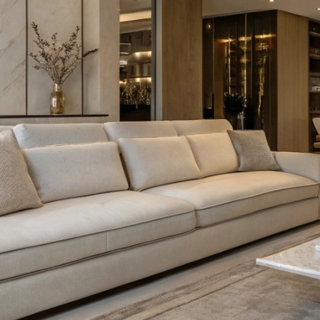
Сегодня
25
%
Добавляйте товары
в корзину
Оплачивайте сегодня только
25
% картой любого бан
Получайте товар
выбранный способом
Оставшиеся
75
% будут
списываться
с вашей карты
по
25
%
каждые 2 недели