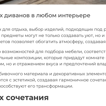
х диванов в любом интерьере
Подробнее
об оплате Плайтом
х для отдыха, выбор изделий, подходящих под
 предметы могут не только создавать уют, но 
етов позволяет обогатить атмосферу, создавая
25
раз в 2
 возможностей для подбора мебели, соответ
недели
льные композиции, которые придадут комнате
Остались вопросы?
м, но и отражением вкуса и предпочтений вла
8 800 302-02-51
бивочного материала и декоративных элементо
plait.ru
тся с эстетикой, создавая гармоничное сочета
способствуют его трансформации.
х сочетания
раз в 2 недели