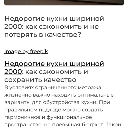
Оплачивайте сегодня только
25
% картой
любого банка
Недорогие кухни шириной
2000: как сэкономить и не
Получайте товар
потерять в качестве?
выбранный способом
Image by freepik
Оставшиеся
75
% будут
Недорогие кухни шириной
списываться
с вашей карты
по
25
%
каждые 2 недели
2000
: как сэкономить и
сохранить качество
В условиях ограниченного метража
жизненно важно находить оптимальные
Подробнее
варианты для обустройства кухни. При
об оплате Плайтом
правильном подходе можно создать
гармоничное и функциональное
пространство, не превышая бюджет. Такой