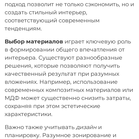
подход позволит не только сэкономить, но и
Остались вопросы?
25
создать стильный интерьер,
8 800 302-02-51
раз в 2 недели
соответствующий современным
plait.ru
тенденциям.
Выбор материалов
играет ключевую роль
в формировании общего впечатления от
интерьера. Существуют разнообразные
решения, которые позволяют получить
качественный результат при разумных
вложениях. Например, использование
современных композитных материалов или
МДФ может существенно снизить затраты,
раз в 2 недели
сохраняя при этом эстетические
характеристики.
Важно также учитывать
дизайн
и
планировку. Разумное зонирование и