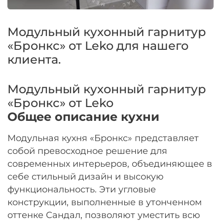
Оплачивайте сегодня только
25
% картой
любого банка
Модульный кухонный гарнитур
«Бронкс» от Leko для нашего
Получайте товар
клиента.
выбранный способом
Модульный кухонный гарнитур
Оставшиеся
75
% будут
«Бронкс» от Leko
списываться
с вашей карты
Общее описание кухни
по
25
%
каждые 2 недели
Модульная кухня «Бронкс» представляет
собой превосходное решение для
современных интерьеров, объединяющее в
Подробнее
себе стильный дизайн и высокую
об оплате Плайтом
функциональность. Эти угловые
конструкции, выполненные в утонченном
оттенке Сандал, позволяют уместить всю