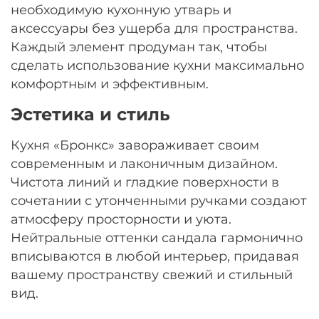
необходимую кухонную утварь и
Остались вопросы?
25
аксессуары без ущерба для пространства.
8 800 302-02-51
раз в 2 недели
Каждый элемент продуман так, чтобы
plait.ru
сделать использование кухни максимально
комфортным и эффективным.
Эстетика и стиль
Кухня «Бронкс» завораживает своим
современным и лаконичным дизайном.
Чистота линий и гладкие поверхности в
сочетании с утонченными ручками создают
атмосферу просторности и уюта.
Нейтральные оттенки сандала гармонично
раз в 2 недели
вписываются в любой интерьер, придавая
вашему пространству свежий и стильный
вид.