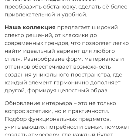
Остались вопросы?
преобразить обстановку, сделать её более
25
8 800 302-02-51
привлекательной и удобной.
раз в 2 недели
plait.ru
Наша коллекция
предлагает широкий
спектр решений, от классики до
современных трендов, что позволяет легко
найти идеальный вариант для любого
стиля. Разнообразие форм, материалов и
оттенков обеспечивает возможность
создания уникального пространства, где
каждый элемент гармонично дополняет
другой, формируя целостный образ.
раз в 2 недели
Обновление интерьера – это не только
вопрос эстетики, но и практичности.
Подбор функциональных предметов,
учитывающих потребности семьи, поможет
создать атмосферу, где каждый будет