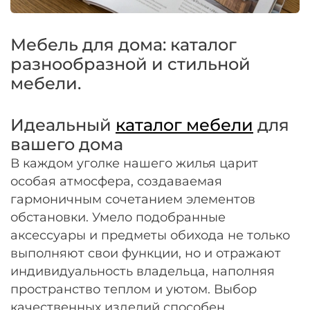
Оплачивайте сегодня только
25
% картой
любого банка
Мебель для дома: каталог
разнообразной и стильной
Получайте товар
мебели.
выбранный способом
Идеальный
каталог мебели
для
Оставшиеся
75
% будут
вашего дома
списываться
с вашей карты
В каждом уголке нашего жилья царит
по
25
%
каждые 2 недели
особая атмосфера, создаваемая
гармоничным сочетанием элементов
обстановки. Умело подобранные
Подробнее
аксессуары и предметы обихода не только
об оплате Плайтом
выполняют свои функции, но и отражают
индивидуальность владельца, наполняя
пространство теплом и уютом. Выбор
качественных изделий способен