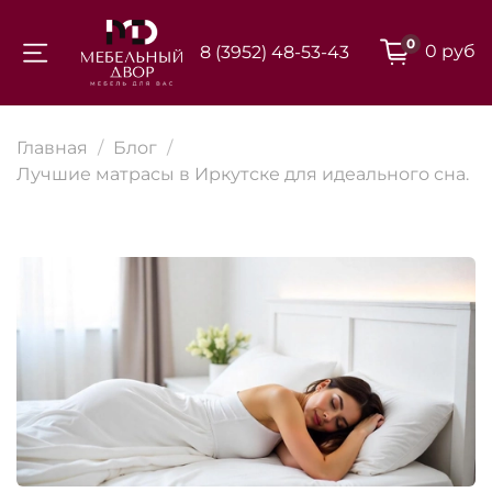
0
0 руб
8 (3952) 48-53-43
Для клиентов всех банков
Главная
Блог
Разбейте
Лучшие матрасы в Иркутске для идеального сна.
оплату на части
Сегодня
25
%
Добавляйте товары
в корзину