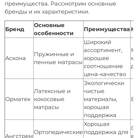
преимущества. Рассмотрим основные
бренды и их характеристики.
Основные
Бренд
Преимущества
Н
особенности
Широкий
ассортимент,
Мо
Пружинные и
Аскона
хорошее
м
пенные матрасы
соотношение
д
цена-качество
Экологически
Латексные и
чистые
Орматек
кокосовые
материалы,
Вы
матрасы
хорошая
поддержка
Хорошая
О
Ортопедические
поддержка для
Ангстрем
в