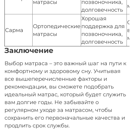
матрасы
позвоночника,
м
долговечность
Хорошая
О
Ортопедические
поддержка для
Сарма
в
матрасы
позвоночника,
м
долговечность
Заключение
Выбор матраса – это важный шаг на пути к
комфортному и здоровому сну. Учитывая
все вышеперечисленные факторы и
рекомендации, вы сможете подобрать
идеальный матрас, который будет служить
вам долгие годы. Не забывайте о
регулярном уходе за матрасом, чтобы
сохранить его первоначальные качества и
продлить срок службы.