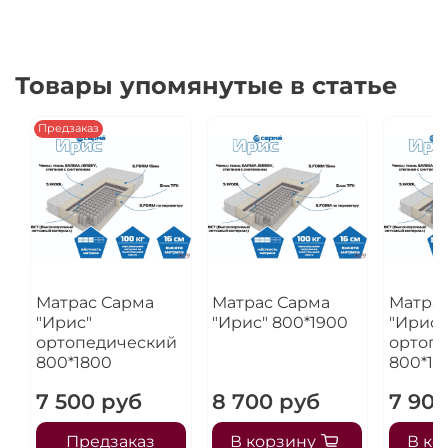
Товары упомянутые в статье
Предзаказ
Матрас Сарма
Матрас Сарма
Матрас
"Ирис"
"Ирис" 800*1900
"Ирис"
ортопедический
ортоп
800*1800
800*18
7 500 руб
8 700 руб
7 90
Предзаказ
В корзину
В ко