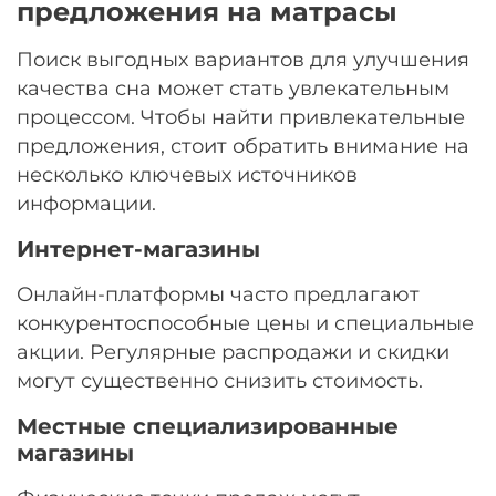
предложения на матрасы
Остались вопросы?
25
8 800 302-02-51
раз в 2 недели
Поиск выгодных вариантов для улучшения
plait.ru
качества сна может стать увлекательным
процессом. Чтобы найти привлекательные
предложения, стоит обратить внимание на
несколько ключевых источников
информации.
Интернет-магазины
Онлайн-платформы часто предлагают
конкурентоспособные цены и специальные
акции. Регулярные распродажи и скидки
раз в 2 недели
могут существенно снизить стоимость.
Местные специализированные
магазины