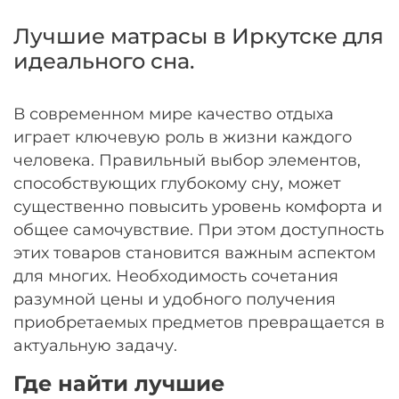
Оплачивайте сегодня только
25
% картой
Лучшие матрасы в Иркутске для
любого банка
идеального сна.
Получайте товар
В современном мире качество отдыха
выбранный способом
играет ключевую роль в жизни каждого
человека. Правильный выбор элементов,
Оставшиеся
75
% будут
способствующих глубокому сну, может
списываться
с вашей карты
существенно повысить уровень комфорта и
по
25
%
каждые 2 недели
общее самочувствие. При этом доступность
этих товаров становится важным аспектом
для многих. Необходимость сочетания
разумной цены и удобного получения
Подробнее
приобретаемых предметов превращается в
об оплате Плайтом
актуальную задачу.
Где найти лучшие