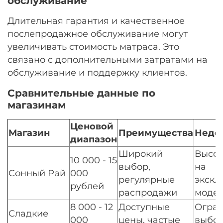
обслуживание
Длительная гарантия и качественное
послепродажное обслуживание могут
увеличивать стоимость матраса. Это
связано с дополнительными затратами на
обслуживание и поддержку клиентов.
Сравнительные данные по
магазинам
Ценовой
Магазин
Преимущества
Недо
диапазон
Широкий
Высок
10 000 - 15
выбор,
на
Сонный Рай
000
регулярные
экск
рублей
распродажи
моде
8 000 - 12
Доступные
Огра
Сладкие
000
цены, частые
выбо