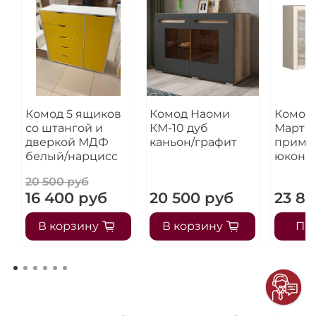
Комод 5 ящиков
Комод Наоми
Комод
со штангой и
КМ-10 дуб
Мартин
дверкой МДФ
каньон/графит
примо
белый/нарцисс
юкон
20 500 руб
16 400 руб
20 500 руб
23 85
В корзину
В корзину
Пр