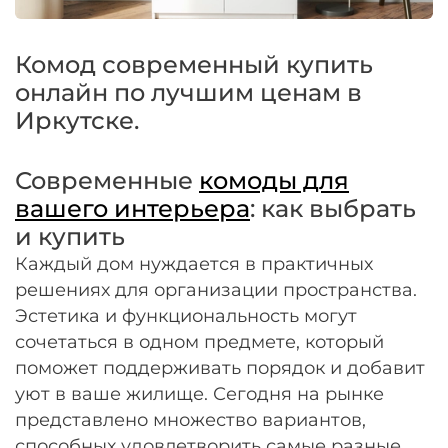
Оплачивайте сегодня только
25
% картой
любого банка
Комод современный купить
онлайн по лучшим ценам в
Получайте товар
Иркутске.
выбранный способом
Современные
комоды для
Оставшиеся
75
% будут
вашего интерьера
: как выбрать
списываться
с вашей карты
и купить
по
25
%
каждые 2 недели
Каждый дом нуждается в практичных
решениях для организации пространства.
Эстетика и функциональность могут
Подробнее
сочетаться в одном предмете, который
об оплате Плайтом
поможет поддерживать порядок и добавит
уют в ваше жилище. Сегодня на рынке
представлено множество вариантов,
способных удовлетворить самые разные