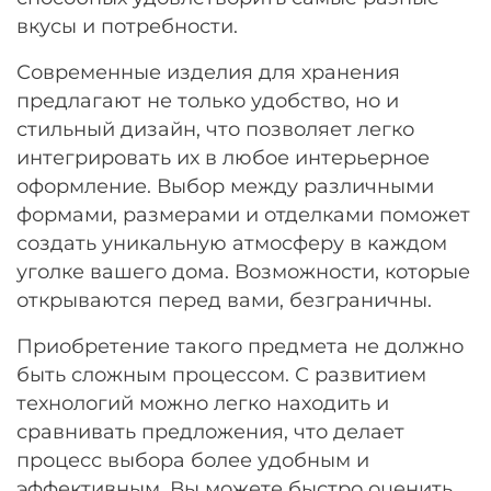
Остались вопросы?
вкусы и потребности.
25
8 800 302-02-51
раз в 2 недели
Современные изделия для хранения
plait.ru
предлагают не только удобство, но и
стильный дизайн, что позволяет легко
интегрировать их в любое интерьерное
оформление. Выбор между различными
формами, размерами и отделками поможет
создать уникальную атмосферу в каждом
уголке вашего дома. Возможности, которые
открываются перед вами, безграничны.
Приобретение такого предмета не должно
раз в 2 недели
быть сложным процессом. С развитием
технологий можно легко находить и
сравнивать предложения, что делает
процесс выбора более удобным и
эффективным. Вы можете быстро оценить