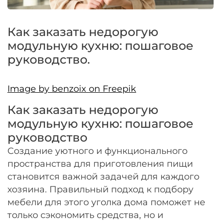
Оплачивайте сегодня только
25
% картой
любого банка
Как заказать недорогую
модульную кухню: пошаговое
Получайте товар
руководство.
выбранный способом
Image by benzoix on Freepik
Оставшиеся
75
% будут
Как заказать недорогую
списываться
с вашей карты
по
25
%
каждые 2 недели
модульную кухню: пошаговое
руководство
Создание уютного и функционального
пространства для приготовления пищи
Подробнее
становится важной задачей для каждого
об оплате Плайтом
хозяина. Правильный подход к подбору
мебели для этого уголка дома поможет не
только сэкономить средства, но и