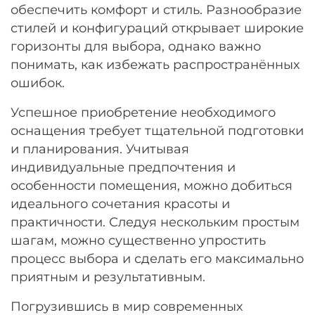
обеспечить комфорт и стиль. Разнообразие
Остались вопросы?
25
стилей и конфигураций открывает широкие
8 800 302-02-51
раз в 2 недели
горизонты для выбора, однако важно
plait.ru
понимать, как избежать распространённых
ошибок.
Успешное приобретение необходимого
оснащения требует тщательной подготовки
и планирования. Учитывая
индивидуальные предпочтения и
особенности помещения, можно добиться
идеального сочетания красоты и
практичности. Следуя нескольким простым
раз в 2 недели
шагам, можно существенно упростить
процесс выбора и сделать его максимально
приятным и результативным.
Погрузившись в мир современных