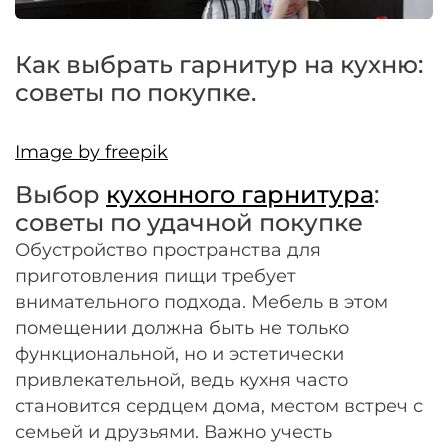
Оплачивайте сегодня только
25
% картой
любого банка
Как выбрать гарнитур на кухню:
советы по покупке.
Получайте товар
выбранный способом
Image by freepik
Выбор
кухонного гарнитура
:
Оставшиеся
75
% будут
советы по удачной покупке
списываться
с вашей карты
по
25
%
каждые 2 недели
Обустройство пространства для
приготовления пищи требует
внимательного подхода. Мебель в этом
помещении должна быть не только
Подробнее
функциональной, но и эстетически
об оплате Плайтом
привлекательной, ведь кухня часто
становится сердцем дома, местом встреч с
семьей и друзьями. Важно учесть