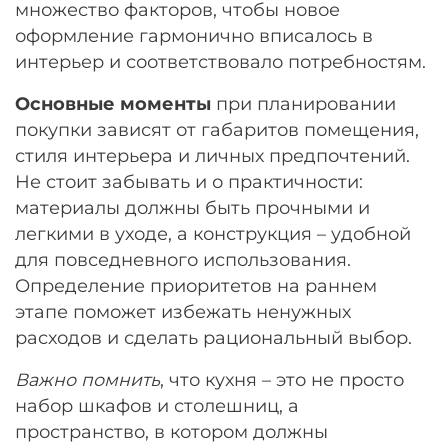
множество факторов, чтобы новое
Остались вопросы?
25
оформление гармонично вписалось в
8 800 302-02-51
раз в 2 недели
интерьер и соответствовало потребностям.
plait.ru
Основные моменты
при планировании
покупки зависят от габаритов помещения,
стиля интерьера и личных предпочтений.
Не стоит забывать и о практичности:
материалы должны быть прочными и
легкими в уходе, а конструкция – удобной
для повседневного использования.
Определение приоритетов на раннем
этапе поможет избежать ненужных
расходов и сделать рациональный выбор.
раз в 2 недели
Важно помнить
, что кухня – это не просто
набор шкафов и столешниц, а
пространство, в котором должны