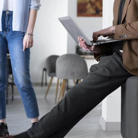
Сегодня
25
%
Добавляйте товары
в корзину
Оплачивайте сегодня только
25
% картой любого бан
Получайте товар
выбранный способом
Оставшиеся
75
% будут
списываться
с вашей карты
по
25
%
каждые 2 недели