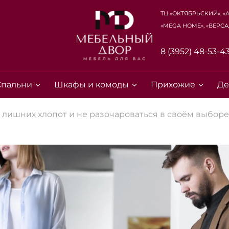
ТЦ «Октябрьский», «
«Mega Home», «Верса
8 (3952) 48-53-4
Спальни
Шкафы и комоды
Прихожие
Де
 лишних хлопот и не разочароваться в своём выборе
Для клиентов всех банков
Разбейте
оплату на части