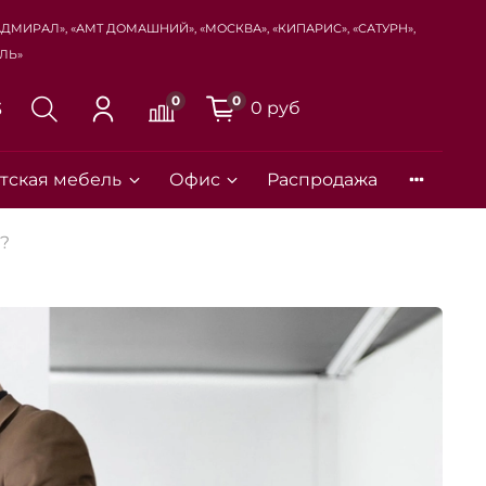
Адмирал», «Амт Домашний», «Москва», «Кипарис», «Сатурн»,
ль»
0
0
0 руб
3
тская мебель
Офис
Распродажа
?
Закрыть