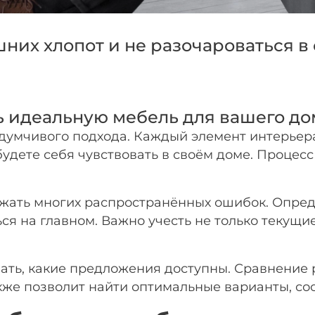
них хлопот и не разочароваться в
Подробнее
об оплате Плайтом
ть идеальную мебель для вашего до
думчивого подхода. Каждый элемент интерьера
25
раз в 2
удете себя чувствовать в своём доме. Процесс
недели
Остались вопросы?
ать многих распространённых ошибок. Опреде
8 800 302-02-51
я на главном. Важно учесть не только текущи
plait.ru
мать, какие предложения доступны. Сравнение
также позволит найти оптимальные варианты, 
раз в 2 недели