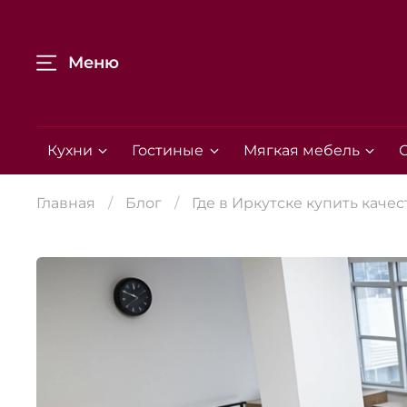
Меню
Кухни
Гостиные
Мягкая мебель
Главная
Блог
Где в Иркутске купить каче