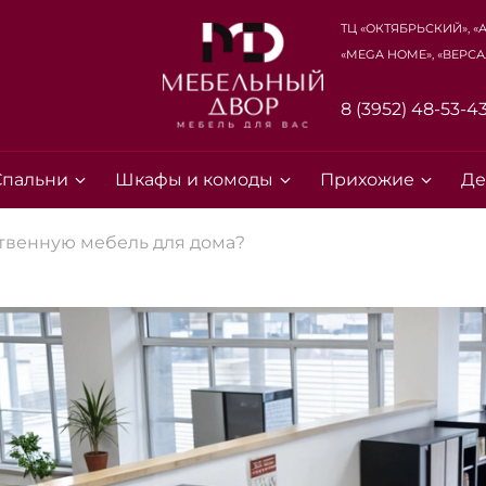
ТЦ «Октябрьский», «
«Mega Home», «Верса
8 (3952) 48-53-4
Спальни
Шкафы и комоды
Прихожие
Де
ственную мебель для дома?
Для клиентов всех банков
Разбейте
оплату на части