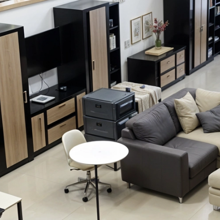
Сегодня
25
%
Добавляйте товары
в корзину
Оплачивайте сегодня только
25
% картой любого бан
Получайте товар
выбранный способом
Оставшиеся
75
% будут
списываться
с вашей карты
по
25
%
каждые 2 недели