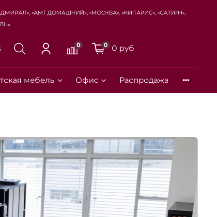
Адмирал», «Амт Домашний», «Москва», «Кипарис», «Сатурн»,
ль»
0
0
0 руб
3
тская мебель
Офис
Распродажа
Закрыть