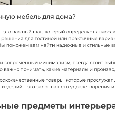
енную мебель для дома?
Подробнее
об оплате Плайтом
– это важный шаг, который определяет атмосф
е решения для гостиной или практичные вариан
 Мы поможем вам найти надежные и стильные в
25
раз в 2
недели
или современный минимализм, всегда стоит выби
Остались вопросы?
о важно понимать, какие материалы и произв
8 800 302-02-51
ысококачественные товары, которые прослужат 
plait.ru
 изделий – это залог вашего удовлетворения 
ьные предметы интерьера
раз в 2 недели