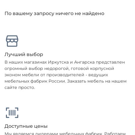
Оплачивайте сегодня только
25
% картой
любого банка
По вашему запросу ничего не найдено
Получайте товар
выбранный способом
Лучший выбор
Оставшиеся
75
% будут
В наших магазинах Иркутска и Ангарска представлен
списываться
с вашей карты
огромный выбор недорогой, готовой корпусной
по
25
%
каждые 2 недели
эконом мебели от производителей - ведущих
мебельных фабрик России. Заказать мебель на нашем
сайте просто.
Подробнее
об оплате Плайтом
Доступные цены
Мы являемся дилерами мебельных фабрик. Работаем