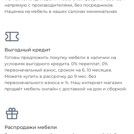
напрямую с производителями, без посредников.
Остались вопросы?
25
Наценка на мебель в наших салонах минимальная.
8 800 302-02-51
раз в 2 недели
plait.ru
Выгодный кредит
Готовы предложить покупку мебели в наличии на
условиях выгодного кредита. 0% переплат, 0%
первоначальный взнос, сроком на 6, 10 месяцев.
Можете купить в рассрочку до 9 мес. без
первоначального взноса и %. Наш интернет-магазин
продаёт мебель онлайн с доставкой на дом и сборкой.
раз в 2 недели
Распродажи мебели