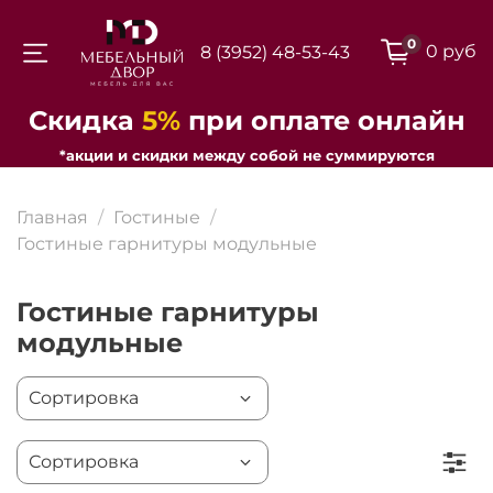
0
0 руб
8 (3952) 48-53-43
Для клиентов всех банков
Скидка
5%
при оплате онлайн
*акции и скидки между собой не суммируются
Разбейте
оплату на части
Главная
Гостиные
Гостиные гарнитуры модульные
Гостиные гарнитуры
Сегодня
25
%
модульные
Добавляйте товары
в корзину